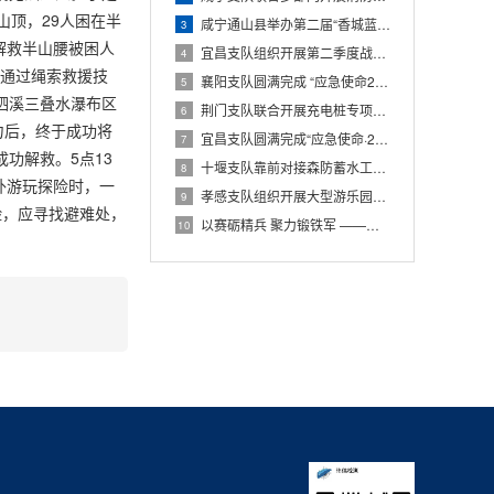
山顶，29人困在半
咸宁通山县举办第二届“香城蓝焰杯”全民消防安全技能比武竞赛
3
解救半山腰被困人
宜昌支队组织开展第二季度战勤保障全要素实战演练
4
，通过绳索救援技
襄阳支队圆满完成 “应急使命2026” 湖北特大洪水防汛抗洪演习核心科目参演任务
5
泗溪三叠水瀑布区
荆门支队联合开展充电桩专项检查 筑牢新能源充电安全防线
6
力后，终于成功将
宜昌支队圆满完成“应急使命·2026”湖北特大洪水防汛抗洪演习任务
7
功解救。5点13
十堰支队靠前对接森防蓄水工程赋能山林灭火实战
8
外游玩探险时，一
孝感支队组织开展大型游乐园灭火救援综合演练
9
险，应寻找避难处，
以赛砺精兵 聚力锻铁军 ——武汉支队第八届“江城尖兵”比武竞赛圆满落幕
10