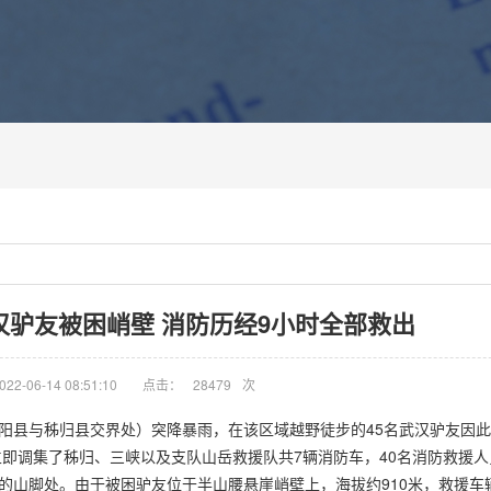
汉驴友被困峭壁 消防历经9小时全部救出
2-06-14 08:51:10
点击：
28479
次
长阳县与秭归县交界处）突降暴雨，在该区域越野徒步的45名武汉驴友因
即调集了秭归、三峡以及支队山岳救援队共7辆消防车，40名消防救援
区域的山脚处。由于被困驴友位于半山腰悬崖峭壁上，海拔约910米，救援