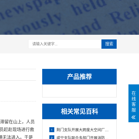
搜索
产品推荐
在
线
客
服
相关常见百科
此滞留在山上，人员
人员赶赴现场进行救
荆门支队开展大跨度大空间厂房灭火救援实战演练
1
车辆无法进入。于是
咸宁支队联合多部门开展消防安全夜巡行动
2