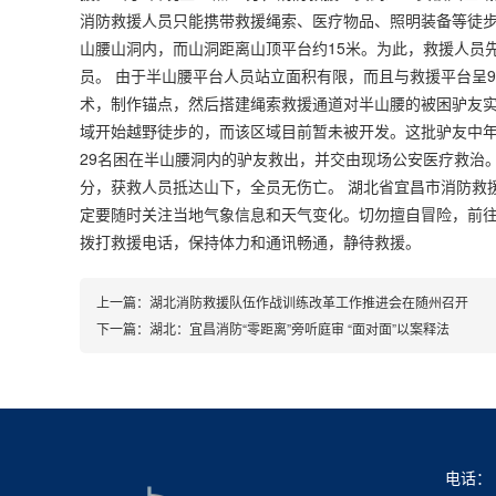
消防救援人员只能携带救援绳索、医疗物品、照明装备等徒步前
山腰山洞内，而山洞距离山顶平台约15米。为此，救援人员
员。 由于半山腰平台人员站立面积有限，而且与救援平台呈
术，制作锚点，然后搭建绳索救援通道对半山腰的被困驴友实
域开始越野徒步的，而该区域目前暂未被开发。这批驴友中年纪
29名困在半山腰洞内的驴友救出，并交由现场公安医疗救治。 
分，获救人员抵达山下，全员无伤亡。 湖北省宜昌市消防救
定要随时关注当地气象信息和天气变化。切勿擅自冒险，前
拨打救援电话，保持体力和通讯畅通，静待救援。
上一篇：
湖北消防救援队伍作战训练改革工作推进会在随州召开
下一篇：
湖北：宜昌消防“零距离”旁听庭审 “面对面”以案释法
电话： 0